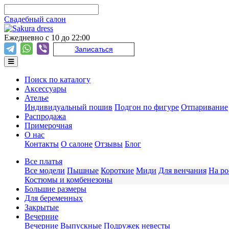
Свадебный салон
Ежедневно с 10 до 22:00
Записаться
Поиск по каталогу
Аксессуары
Ателье
Индивидуальный пошив
Подгон по фигуре
Отпаривание
Распродажа
Примерочная
О нас
Контакты
О салоне
Отзывы
Блог
Все платья
Все модели
Пышные
Короткие
Миди
Для венчания
На ро
Костюмы и комбенезоны
Большие размеры
Для беременных
Закрытые
Вечерние
Вечерние
Выпускные
Подружек невесты