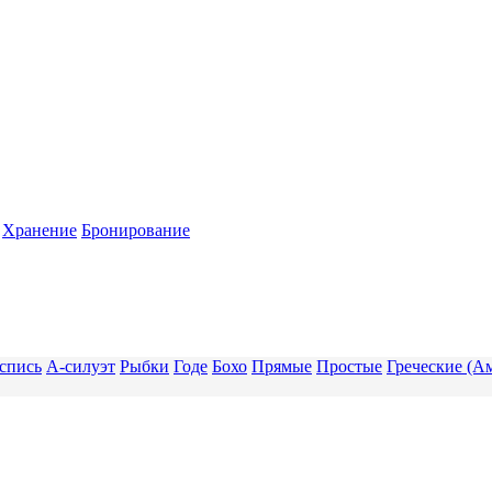
Хранение
Бронирование
спись
А-силуэт
Рыбки
Годе
Бохо
Прямые
Простые
Греческие (А