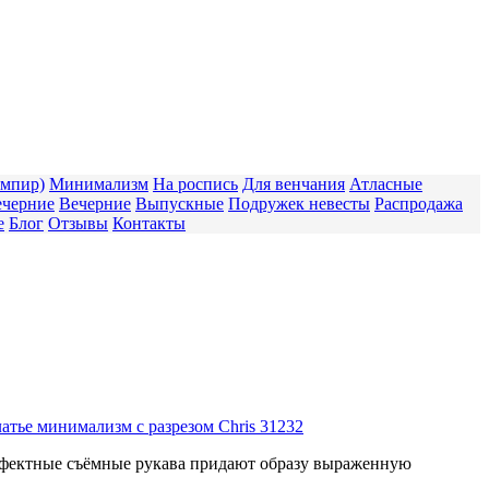
Ампир)
Минимализм
На роспись
Для венчания
Атласные
ечерние
Вечерние
Выпускные
Подружек невесты
Распродажа
е
Блог
Отзывы
Контакты
 Эффектные съёмные рукава придают образу выраженную