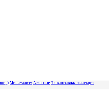
мпир)
Минимализм
Атласные
Эксклюзивная коллекция