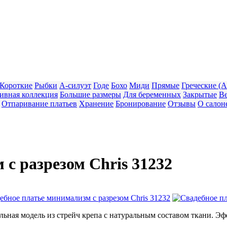
Короткие
Рыбки
А-силуэт
Годе
Бохо
Миди
Прямые
Греческие (
ивная коллекция
Большие размеры
Для беременных
Закрытые
В
Отпаривание платьев
Хранение
Бронирование
Отзывы
О салон
с разрезом Chris 31232
ильная модель из стрейч крепа с натуральным составом ткани.