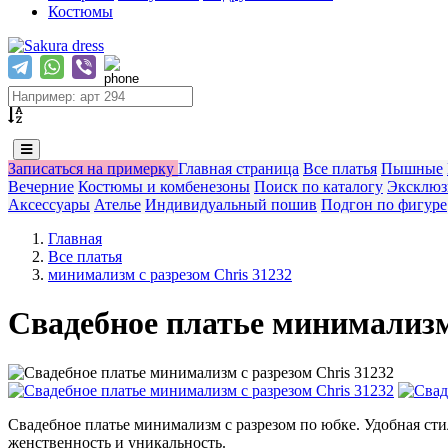
Костюмы
Записаться на примерку
Главная страница
Все платья
Пышные
Вечерние
Костюмы и комбенезоны
Поиск по каталогу
Эксклюз
Аксессуары
Ателье
Индивидуальный пошив
Подгон по фигуре
Главная
Все платья
минимализм с разрезом Chris 31232
Свадебное платье минимализм 
Свадебное платье минимализм с разрезом по юбке. Удобная ст
женственность и уникальность.