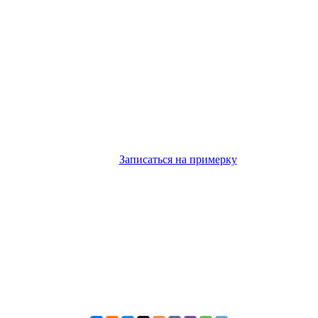
Или через форму на сайте.
е забудьте в комментарии указать промокод "Бижутерия в подаро
Предложение актуально до
08.08.2026
Записаться на примерку
бный для вас день для примерки, важно - отправить заявку до з