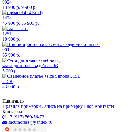
9024
13 900 р.
9 900 р.
1424
45 900 р.
35 900 р.
1251
18 900 р.
001
65 900 р.
Фата длинная свадебная ф3
5 000 р.
215B
43 900 р.
Навигация
Правила примерки
Запись на примерку
Блог
Контакты
Контакты
+7 (917) 569-56-73
sacuradress@yandex.ru