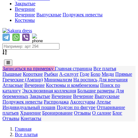
Закрытые
Вечерние
Вечерние
Выпускные
Подружек невесты
Костюмы
Записаться на примерку
Главная страница
Все платья
Пышные
Короткие
Рыбки
А-силуэт
Годе
Бохо
Миди
Прямые
Греческие (Ампир)
Минимализм
На роспись
Для венчания
Атласные
Вечерние
Костюмы и комбенезоны
Поиск по
каталогу
Эксклюзивная коллекция
Большие размеры
Для
беременных
Закрытые
Вечерние
Вечерние
Выпускные
Подружек невесты
Распродажа
Аксессуары
Ателье
Индивидуальный пошив
Подгон по фигуре
Отпаривание
платьев
Хранение
Бронирование
Отзывы
О салоне
Блог
Отзывы
Контакты
Главная
Все платья