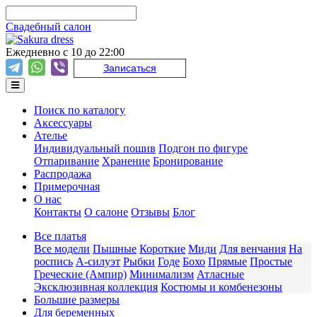
Свадебный салон
Ежедневно с 10 до 22:00
Записаться
Поиск по каталогу
Аксессуары
Ателье
Индивидуальный пошив
Подгон по фигуре
Отпаривание
Хранение
Бронирование
Распродажа
Примерочная
О нас
Контакты
О салоне
Отзывы
Блог
Все платья
Все модели
Пышные
Короткие
Миди
Для венчания
На
роспись
А-силуэт
Рыбки
Годе
Бохо
Прямые
Простые
Греческие (Ампир)
Минимализм
Атласные
Эксклюзивная коллекция
Костюмы и комбенезоны
Большие размеры
Для беременных