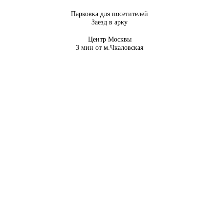
Парковка для посетителей
Заезд в арку
Центр Москвы
3 мин от м.Чкаловская
Только 3 дня
Вся бижутерия для свадебного
платья в подарок
"Бижутерия
По промокоду
в подарок"