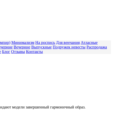
Ампир)
Минимализм
На роспись
Для венчания
Атласные
ечерние
Вечерние
Выпускные
Подружек невесты
Распродажа
е
Блог
Отзывы
Контакты
придают модели завершенный гармоничный образ.