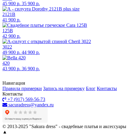
45 900 р.
35 900 р.
2121B
41 900 р.
125B
42 900 р.
3022
49 900 р.
44 900 р.
420
43 900 р.
36 900 р.
Навигация
Правила примерки
Запись на примерку
Блог
Контакты
Контакты
+7 (917) 569-56-73
sacuradress@yandex.ru
© 2013-2025 "Sakura dress" - свадебные платья и аксессуары
▲