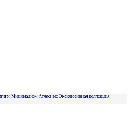
мпир)
Минимализм
Атласные
Эксклюзивная коллекция