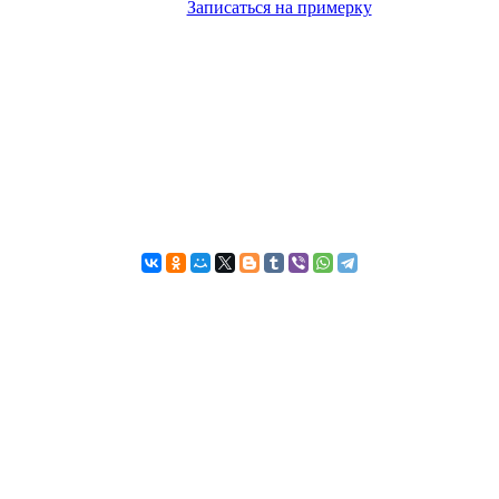
Записаться на примерку
бный для вас день для примерки, важно - отправить заявку до з