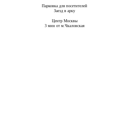
Парковка для посетителей
Заезд в арку
Центр Москвы
3 мин от м.Чкаловская
Только 3 дня
утерия для свадебного платья в
"Бижутерия в пода
ромокоду