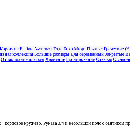
Короткие
Рыбки
А-силуэт
Годе
Бохо
Миди
Прямые
Греческие (
ивная коллекция
Большие размеры
Для беременных
Закрытые
В
Отпаривание платьев
Хранение
Бронирование
Отзывы
О салон
- кордовое кружево. Рукава 3/4 и небольшой пояс с бантиком 