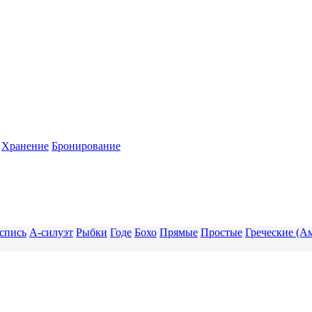
Хранение
Бронирование
спись
А-силуэт
Рыбки
Годе
Бохо
Прямые
Простые
Греческие (А