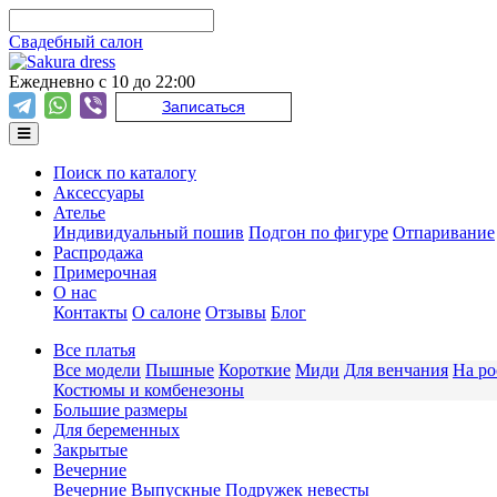
Свадебный салон
Ежедневно с 10 до 22:00
Записаться
Поиск по каталогу
Аксессуары
Ателье
Индивидуальный пошив
Подгон по фигуре
Отпаривание
Распродажа
Примерочная
О нас
Контакты
О салоне
Отзывы
Блог
Все платья
Все модели
Пышные
Короткие
Миди
Для венчания
На ро
Костюмы и комбенезоны
Большие размеры
Для беременных
Закрытые
Вечерние
Вечерние
Выпускные
Подружек невесты