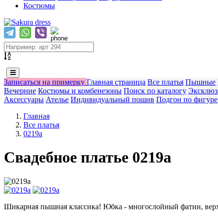
Костюмы
Записаться на примерку
Главная страница
Все платья
Пышные
Вечерние
Костюмы и комбенезоны
Поиск по каталогу
Эксклюз
Аксессуары
Ателье
Индивидуальный пошив
Подгон по фигуре
Главная
Все платья
0219a
Свадебное платье 0219a
Шикарная пышная классика! Юбка - многослойный фатин, верх 