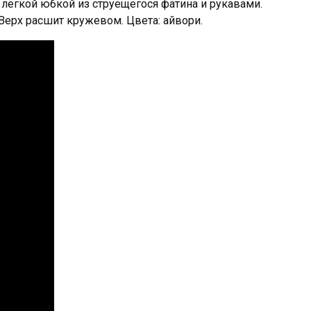
с легкой юбкой из струещегося фатина и рукавами.
Верх расшит кружевом. Цвета: айвори.