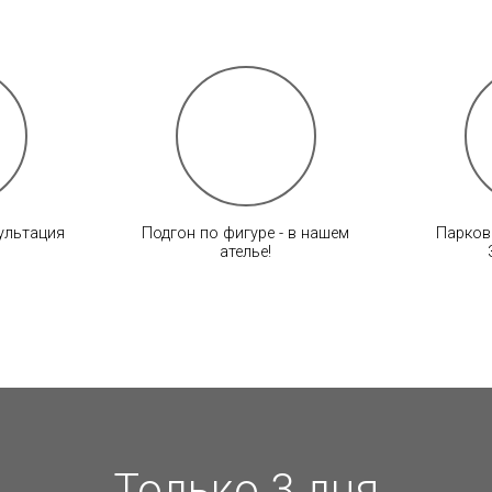
ультация
Подгон по фигуре - в нашем
Парков
ателье!
Только 3 дня