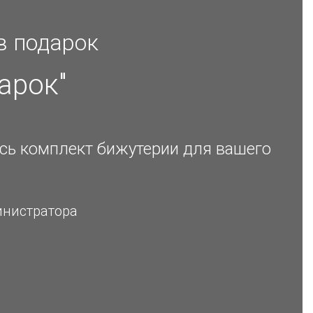
в подарок
арок"
есь комплект бижутерии для вашего
инистратора